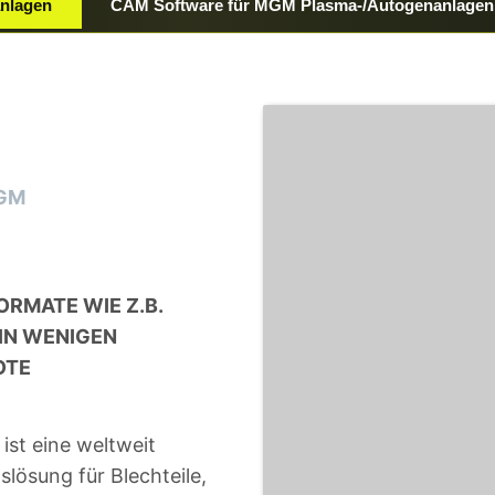
anlagen
CAM Software für MGM Plasma-/Autogenanlagen
MGM
ORMATE WIE Z.B.
 IN WENIGEN
OTE
ist eine weltweit
lösung für Blechteile,