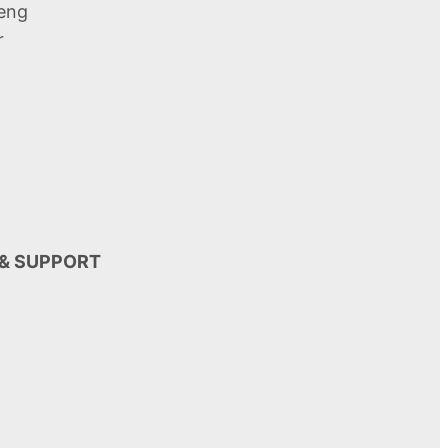
reng
r
 & SUPPORT