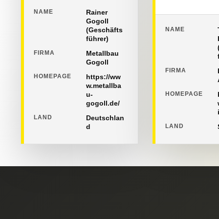
NAME
Rainer
Gogoll
(Geschäfts
NAME
führer)
FIRMA
Metallbau
Gogoll
FIRMA
HOMEPAGE
https://ww
w.metallba
u-
HOMEPAGE
gogoll.de/
LAND
Deutschlan
d
LAND