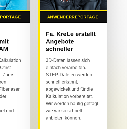
PORTAGE
ANWENDERREPORTAGE
Fa. KreLe erstellt
 mit
Angebote
CAM
schneller
alkulation
3D-Daten lassen sich
first
einfach verarbeiten.
. Zuerst
STEP-Dateien werden
ren
schnell erkannt,
Fiberlaser
abgewickelt und für die
 der
Kalkulation vorbereitet.
W
Wir werden häufig gefragt
bel und
wie wir so schnell
anbieten können.