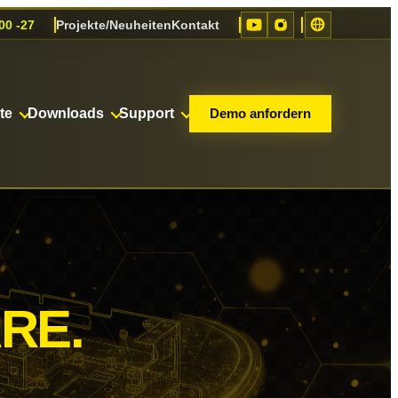
00 -27
Projekte/Neuheiten
Kontakt
te
Downloads
Support
Demo anfordern
RE.