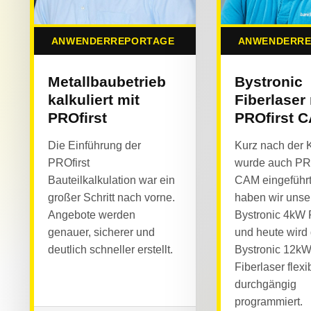
ANWENDERREPORTAGE
ANWENDERRE
Metallbaubetrieb
Bystronic
kalkuliert mit
Fiberlaser
PROfirst
PROfirst 
Die Einführung der
Kurz nach der K
PROfirst
wurde auch PRO
Bauteilkalkulation war ein
CAM eingeführt
großer Schritt nach vorne.
haben wir unse
Angebote werden
Bystronic 4kW 
genauer, sicherer und
und heute wird
deutlich schneller erstellt.
Bystronic 12k
Fiberlaser flexi
durchgängig
programmiert.