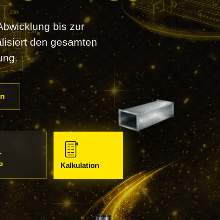
Abwicklung bis zur
alisiert den gesamten
ung.
rn
P
Kalkulation