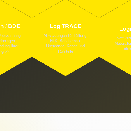
n / BDE
LogiTRACE
Log
Überwachung
Abwicklungen für Lüftung,
Software
danlagen.
HLK, Behälterbau.
Materiale
ndung Ihrer
Übergänge, Konen und
Tafel
ung/p>
Rohrteile