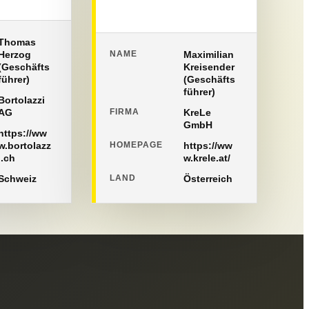
Thomas
Herzog
NAME
Maximilian
(Geschäfts
Kreisender
führer)
(Geschäfts
führer)
Bortolazzi
AG
FIRMA
KreLe
GmbH
https://ww
w.bortolazz
HOMEPAGE
https://ww
i.ch
w.krele.at/
Schweiz
LAND
Österreich