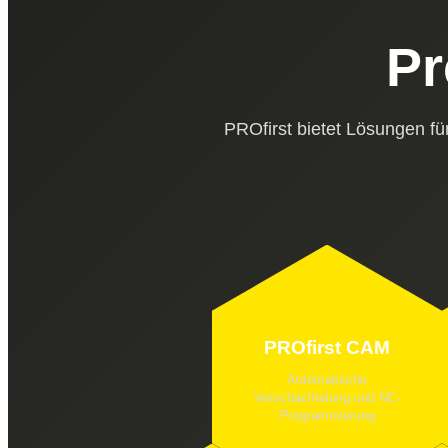
Pr
PROfirst bietet Lösungen fü
PROfirst CAM
Automatische
Verschachtelung und NC-
Programmierung