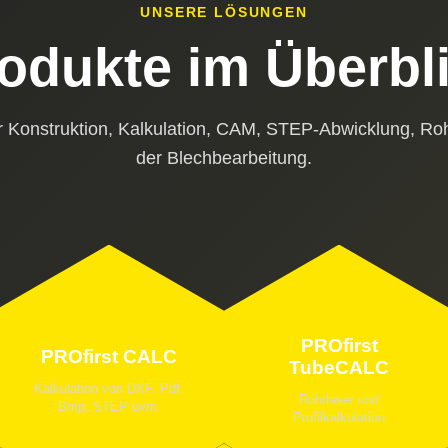
UNSERE LÖSUNGEN
odukte im Überbl
r Konstruktion, Kalkulation, CAM, STEP-Abwicklung, Roh
der Blechbearbeitung.
PROfirst
PROfirst CALC
TubeCALC
Kalkulation von DXF, Pdf,
Rohrlaser und
Bmp, STEP uvm.
Profilkalkulation