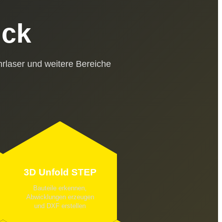
ick
rlaser und weitere Bereiche
3D Unfold STEP
Bauteile erkennen,
Abwicklungen erzeugen
und DXF erstellen