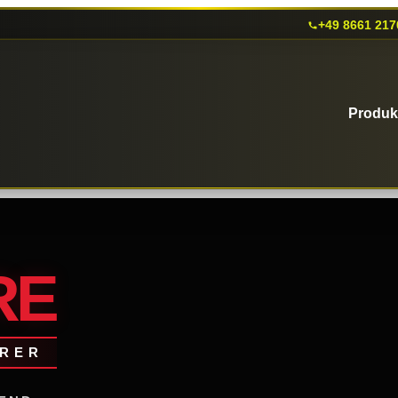
+49 8661 217
Produk
RE
ERER