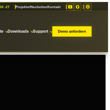
00 -27
Projekte/Neuheiten
Kontakt
te
Downloads
Support
Demo anfordern