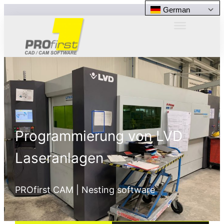
German
Programmierung von LVD
Laseranlagen
PROfirst CAM | Nesting software